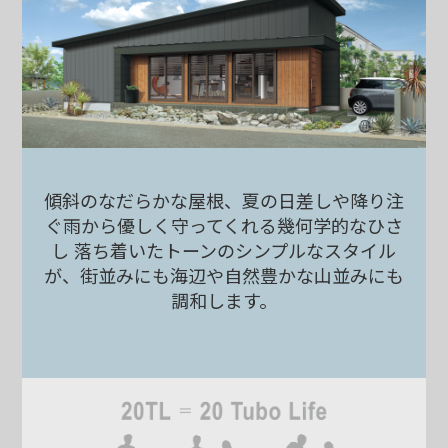
傾斜のなだらかな屋根、
夏の日差しや降り注
ぐ雨から
優しく守ってくれる
幾何学的なひさ
し
落ち着いたトーンの
シンプルなスタイル
が、
街並みにも海辺や自然豊かな
山並みにも
調和します。